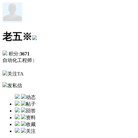
老五※
积分:
3671
自动化工程师 |
关注TA
发私信
动态
帖子
回答
资料
收藏
关注