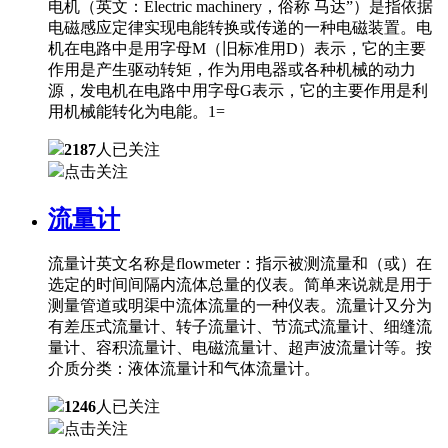
电机（英文：Electric machinery，俗称 马达”）是指依据
电磁感应定律实现电能转换或传递的一种电磁装置。电
机在电路中是用字母M（旧标准用D）表示，它的主要
作用是产生驱动转矩，作为用电器或各种机械的动力
源，发电机在电路中用字母G表示，它的主要作用是利
用机械能转化为电能。1=
2187
人已关注
点击关注
流量计
流量计英文名称是flowmeter：指示被测流量和（或）在
选定的时间间隔内流体总量的仪表。简单来说就是用于
测量管道或明渠中流体流量的一种仪表。流量计又分为
有差压式流量计、转子流量计、节流式流量计、细缝流
量计、容积流量计、电磁流量计、超声波流量计等。按
介质分类：液体流量计和气体流量计。
1246
人已关注
点击关注