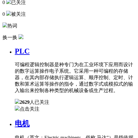
0
已关注
0
被关注
热词
换一换
PLC
可编程逻辑控制器是种专门为在工业环境下应用而设计
的数字运算操作电子系统。它采用一种可编程的存储
器，在其内部存储执行逻辑运算、顺序控制、定时、计
数和算术运算等操作的指令，通过数字式或模拟式的输
入输出来控制各种类型的机械设备或生产过程。
2629
人已关注
点击关注
电机
电机（英文：Electric machinery，俗称 马达”）是指依据