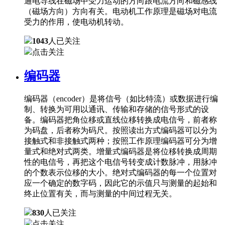
通电导线在磁场中受力运动的方向跟电流方向和磁感线
（磁场方向）方向有关。电动机工作原理是磁场对电流
受力的作用，使电动机转动。
1043
人已关注
点击关注
编码器
编码器（encoder）是将信号（如比特流）或数据进行编
制、转换为可用以通讯、传输和存储的信号形式的设
备。编码器把角位移或直线位移转换成电信号，前者称
为码盘，后者称为码尺。按照读出方式编码器可以分为
接触式和非接触式两种；按照工作原理编码器可分为增
量式和绝对式两类。增量式编码器是将位移转换成周期
性的电信号，再把这个电信号转变成计数脉冲，用脉冲
的个数表示位移的大小。绝对式编码器的每一个位置对
应一个确定的数字码，因此它的示值只与测量的起始和
终止位置有关，而与测量的中间过程无关。
830
人已关注
点击关注