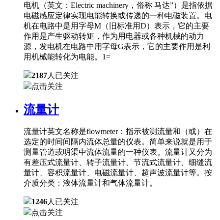
电机（英文：Electric machinery，俗称 马达”）是指依据
电磁感应定律实现电能转换或传递的一种电磁装置。电
机在电路中是用字母M（旧标准用D）表示，它的主要
作用是产生驱动转矩，作为用电器或各种机械的动力
源，发电机在电路中用字母G表示，它的主要作用是利
用机械能转化为电能。1=
2187
人已关注
点击关注
流量计
流量计英文名称是flowmeter：指示被测流量和（或）在
选定的时间间隔内流体总量的仪表。简单来说就是用于
测量管道或明渠中流体流量的一种仪表。流量计又分为
有差压式流量计、转子流量计、节流式流量计、细缝流
量计、容积流量计、电磁流量计、超声波流量计等。按
介质分类：液体流量计和气体流量计。
1246
人已关注
点击关注