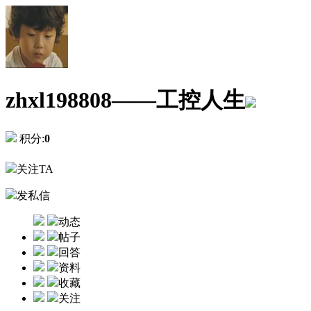
zhxl198808——工控人生
积分:
0
关注TA
发私信
动态
帖子
回答
资料
收藏
关注