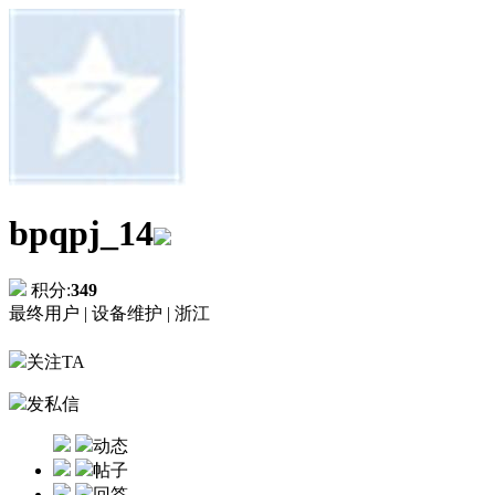
bpqpj_14
积分:
349
最终用户 |
设备维护 |
浙江
关注TA
发私信
动态
帖子
回答