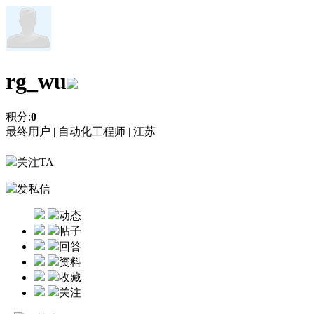
rg_wu
积分:
0
最终用户 |
自动化工程师 |
江苏
关注TA
发私信
动态
帖子
回答
资料
收藏
关注