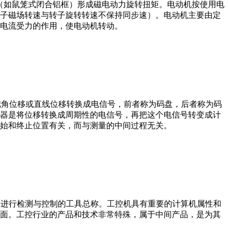
子（如鼠笼式闭合铝框）形成磁电动力旋转扭矩。电动机按使用电
子磁场转速与转子旋转转速不保持同步速）。电动机主要由定
电流受力的作用，使电动机转动。
器把角位移或直线位移转换成电信号，前者称为码盘，后者称为码
器是将位移转换成周期性的电信号，再把这个电信号转变成计
始和终止位置有关，而与测量的中间过程无关。
设备、工艺装备进行检测与控制的工具总称。工控机具有重要的计算机属性和
界面。工控行业的产品和技术非常特殊，属于中间产品，是为其