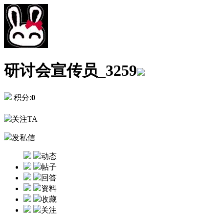
研讨会宣传员_3259
积分:
0
关注TA
发私信
动态
帖子
回答
资料
收藏
关注