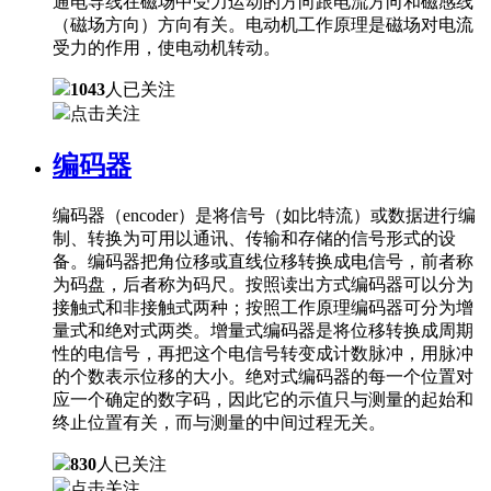
通电导线在磁场中受力运动的方向跟电流方向和磁感线
（磁场方向）方向有关。电动机工作原理是磁场对电流
受力的作用，使电动机转动。
1043
人已关注
点击关注
编码器
编码器（encoder）是将信号（如比特流）或数据进行编
制、转换为可用以通讯、传输和存储的信号形式的设
备。编码器把角位移或直线位移转换成电信号，前者称
为码盘，后者称为码尺。按照读出方式编码器可以分为
接触式和非接触式两种；按照工作原理编码器可分为增
量式和绝对式两类。增量式编码器是将位移转换成周期
性的电信号，再把这个电信号转变成计数脉冲，用脉冲
的个数表示位移的大小。绝对式编码器的每一个位置对
应一个确定的数字码，因此它的示值只与测量的起始和
终止位置有关，而与测量的中间过程无关。
830
人已关注
点击关注