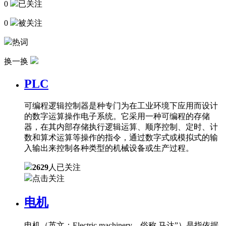
0
已关注
0
被关注
热词
换一换
PLC
可编程逻辑控制器是种专门为在工业环境下应用而设计
的数字运算操作电子系统。它采用一种可编程的存储
器，在其内部存储执行逻辑运算、顺序控制、定时、计
数和算术运算等操作的指令，通过数字式或模拟式的输
入输出来控制各种类型的机械设备或生产过程。
2629
人已关注
点击关注
电机
电机（英文：Electric machinery，俗称 马达”）是指依据