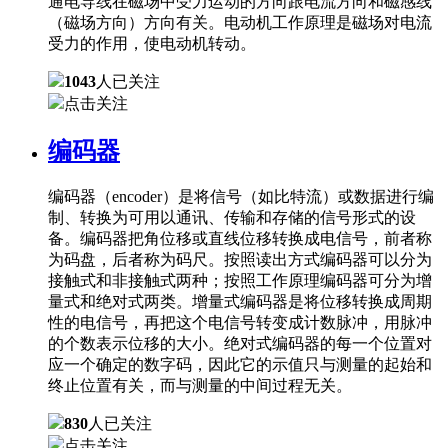
通电导线在磁场中受力运动的方向跟电流方向和磁感线
（磁场方向）方向有关。电动机工作原理是磁场对电流
受力的作用，使电动机转动。
1043
人已关注
点击关注
编码器
编码器（encoder）是将信号（如比特流）或数据进行编
制、转换为可用以通讯、传输和存储的信号形式的设
备。编码器把角位移或直线位移转换成电信号，前者称
为码盘，后者称为码尺。按照读出方式编码器可以分为
接触式和非接触式两种；按照工作原理编码器可分为增
量式和绝对式两类。增量式编码器是将位移转换成周期
性的电信号，再把这个电信号转变成计数脉冲，用脉冲
的个数表示位移的大小。绝对式编码器的每一个位置对
应一个确定的数字码，因此它的示值只与测量的起始和
终止位置有关，而与测量的中间过程无关。
830
人已关注
点击关注