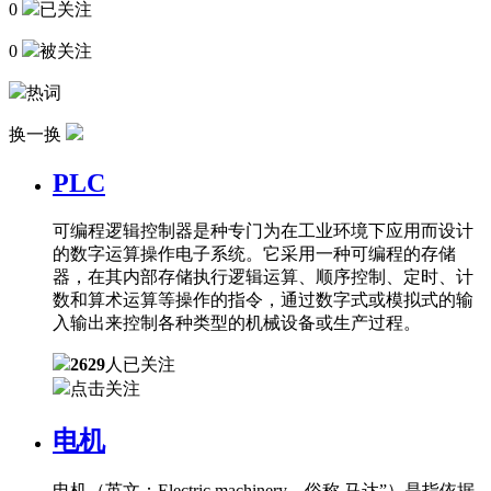
0
已关注
0
被关注
热词
换一换
PLC
可编程逻辑控制器是种专门为在工业环境下应用而设计
的数字运算操作电子系统。它采用一种可编程的存储
器，在其内部存储执行逻辑运算、顺序控制、定时、计
数和算术运算等操作的指令，通过数字式或模拟式的输
入输出来控制各种类型的机械设备或生产过程。
2629
人已关注
点击关注
电机
电机（英文：Electric machinery，俗称 马达”）是指依据