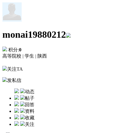
monai19880212
积分:
0
高等院校 |
学生 |
陕西
关注TA
发私信
动态
帖子
回答
资料
收藏
关注