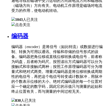
通电导线在磁场中受力运动的方向跟电流方向和磁感线
（磁场方向）方向有关。电动机工作原理是磁场对电流
受力的作用，使电动机转动。
1043
人已关注
点击关注
编码器
编码器（encoder）是将信号（如比特流）或数据进行编
制、转换为可用以通讯、传输和存储的信号形式的设
备。编码器把角位移或直线位移转换成电信号，前者称
为码盘，后者称为码尺。按照读出方式编码器可以分为
接触式和非接触式两种；按照工作原理编码器可分为增
量式和绝对式两类。增量式编码器是将位移转换成周期
性的电信号，再把这个电信号转变成计数脉冲，用脉冲
的个数表示位移的大小。绝对式编码器的每一个位置对
应一个确定的数字码，因此它的示值只与测量的起始和
终止位置有关，而与测量的中间过程无关。
830
人已关注
点击关注