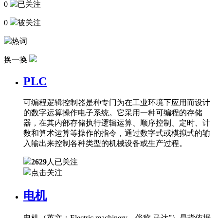
0
已关注
0
被关注
热词
换一换
PLC
可编程逻辑控制器是种专门为在工业环境下应用而设计
的数字运算操作电子系统。它采用一种可编程的存储
器，在其内部存储执行逻辑运算、顺序控制、定时、计
数和算术运算等操作的指令，通过数字式或模拟式的输
入输出来控制各种类型的机械设备或生产过程。
2629
人已关注
点击关注
电机
电机（英文：Electric machinery，俗称 马达”）是指依据