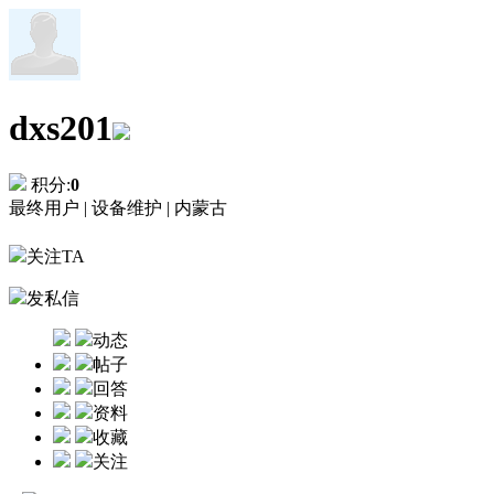
dxs201
积分:
0
最终用户 |
设备维护 |
内蒙古
关注TA
发私信
动态
帖子
回答
资料
收藏
关注