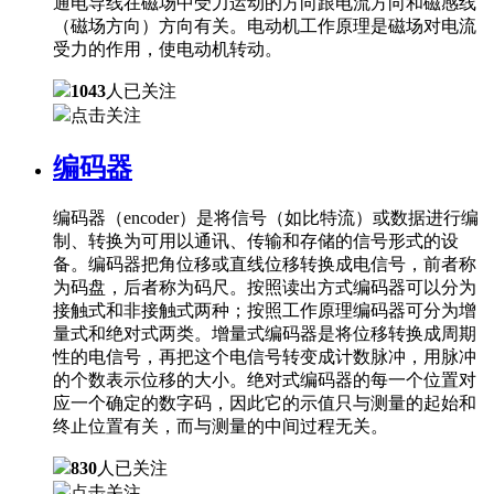
通电导线在磁场中受力运动的方向跟电流方向和磁感线
（磁场方向）方向有关。电动机工作原理是磁场对电流
受力的作用，使电动机转动。
1043
人已关注
点击关注
编码器
编码器（encoder）是将信号（如比特流）或数据进行编
制、转换为可用以通讯、传输和存储的信号形式的设
备。编码器把角位移或直线位移转换成电信号，前者称
为码盘，后者称为码尺。按照读出方式编码器可以分为
接触式和非接触式两种；按照工作原理编码器可分为增
量式和绝对式两类。增量式编码器是将位移转换成周期
性的电信号，再把这个电信号转变成计数脉冲，用脉冲
的个数表示位移的大小。绝对式编码器的每一个位置对
应一个确定的数字码，因此它的示值只与测量的起始和
终止位置有关，而与测量的中间过程无关。
830
人已关注
点击关注