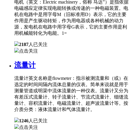
电机（英文：Electric machinery，俗称 马达”）是指依据
电磁感应定律实现电能转换或传递的一种电磁装置。电
机在电路中是用字母M（旧标准用D）表示，它的主要
作用是产生驱动转矩，作为用电器或各种机械的动力
源，发电机在电路中用字母G表示，它的主要作用是利
用机械能转化为电能。1=
2187
人已关注
点击关注
流量计
流量计英文名称是flowmeter：指示被测流量和（或）在
选定的时间间隔内流体总量的仪表。简单来说就是用于
测量管道或明渠中流体流量的一种仪表。流量计又分为
有差压式流量计、转子流量计、节流式流量计、细缝流
量计、容积流量计、电磁流量计、超声波流量计等。按
介质分类：液体流量计和气体流量计。
1246
人已关注
点击关注