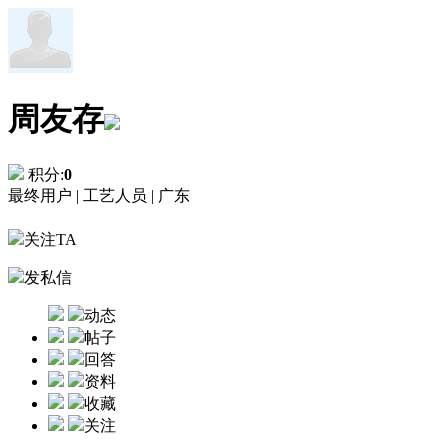
周友存
积分:
0
最终用户 |
工艺人员 |
广东
关注TA
发私信
动态
帖子
回答
资料
收藏
关注