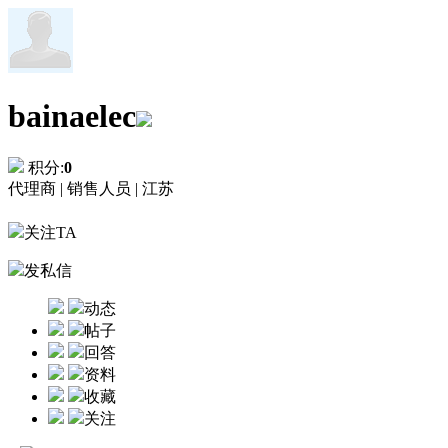
bainaelec
积分:
0
代理商 |
销售人员 |
江苏
关注TA
发私信
动态
帖子
回答
资料
收藏
关注