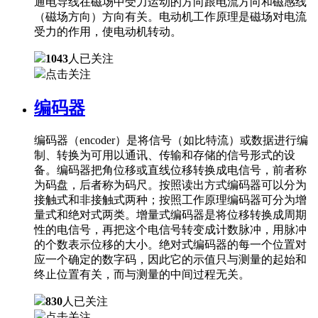
通电导线在磁场中受力运动的方向跟电流方向和磁感线
（磁场方向）方向有关。电动机工作原理是磁场对电流
受力的作用，使电动机转动。
1043
人已关注
点击关注
编码器
编码器（encoder）是将信号（如比特流）或数据进行编
制、转换为可用以通讯、传输和存储的信号形式的设
备。编码器把角位移或直线位移转换成电信号，前者称
为码盘，后者称为码尺。按照读出方式编码器可以分为
接触式和非接触式两种；按照工作原理编码器可分为增
量式和绝对式两类。增量式编码器是将位移转换成周期
性的电信号，再把这个电信号转变成计数脉冲，用脉冲
的个数表示位移的大小。绝对式编码器的每一个位置对
应一个确定的数字码，因此它的示值只与测量的起始和
终止位置有关，而与测量的中间过程无关。
830
人已关注
点击关注