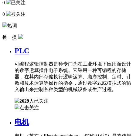
0
已关注
0
被关注
热词
换一换
PLC
可编程逻辑控制器是种专门为在工业环境下应用而设计
的数字运算操作电子系统。它采用一种可编程的存储
器，在其内部存储执行逻辑运算、顺序控制、定时、计
数和算术运算等操作的指令，通过数字式或模拟式的输
入输出来控制各种类型的机械设备或生产过程。
2629
人已关注
点击关注
电机
电机（英文：Electric machinery，俗称 马达”）是指依据