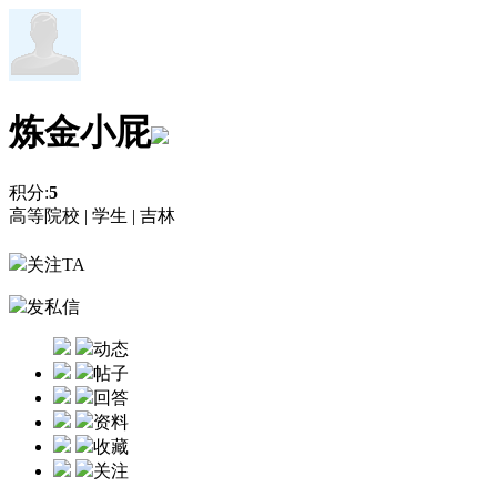
炼金小屁
积分:
5
高等院校 |
学生 |
吉林
关注TA
发私信
动态
帖子
回答
资料
收藏
关注