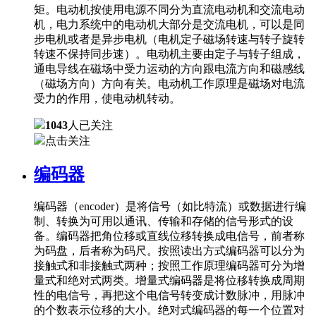
矩。电动机按使用电源不同分为直流电动机和交流电动
机，电力系统中的电动机大部分是交流电机，可以是同
步电机或者是异步电机（电机定子磁场转速与转子旋转
转速不保持同步速）。电动机主要由定子与转子组成，
通电导线在磁场中受力运动的方向跟电流方向和磁感线
（磁场方向）方向有关。电动机工作原理是磁场对电流
受力的作用，使电动机转动。
1043
人已关注
点击关注
编码器
编码器（encoder）是将信号（如比特流）或数据进行编
制、转换为可用以通讯、传输和存储的信号形式的设
备。编码器把角位移或直线位移转换成电信号，前者称
为码盘，后者称为码尺。按照读出方式编码器可以分为
接触式和非接触式两种；按照工作原理编码器可分为增
量式和绝对式两类。增量式编码器是将位移转换成周期
性的电信号，再把这个电信号转变成计数脉冲，用脉冲
的个数表示位移的大小。绝对式编码器的每一个位置对