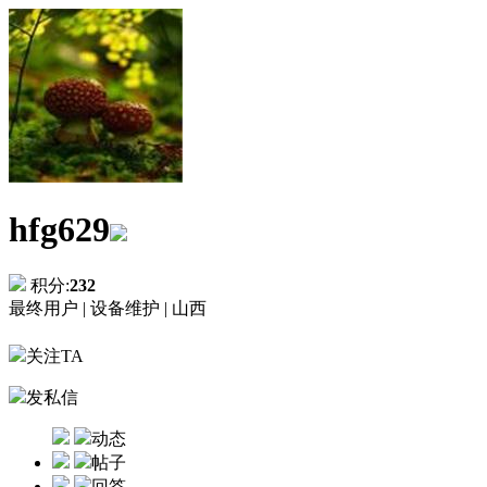
hfg629
积分:
232
最终用户 |
设备维护 |
山西
关注TA
发私信
动态
帖子
回答