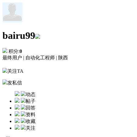
bairu99
积分:
0
最终用户 |
自动化工程师 |
陕西
关注TA
发私信
动态
帖子
回答
资料
收藏
关注