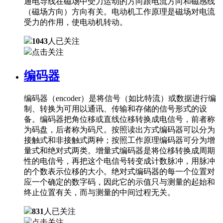
通电导线在磁场中受力运动的方向跟电流方向和磁感线
（磁场方向）方向有关。电动机工作原理是磁场对电流
受力的作用，使电动机转动。
1043
人已关注
点击关注
编码器
编码器（encoder）是将信号（如比特流）或数据进行编
制、转换为可用以通讯、传输和存储的信号形式的设
备。编码器把角位移或直线位移转换成电信号，前者称
为码盘，后者称为码尺。按照读出方式编码器可以分为
接触式和非接触式两种；按照工作原理编码器可分为增
量式和绝对式两类。增量式编码器是将位移转换成周期
性的电信号，再把这个电信号转变成计数脉冲，用脉冲
的个数表示位移的大小。绝对式编码器的每一个位置对
应一个确定的数字码，因此它的示值只与测量的起始和
终止位置有关，而与测量的中间过程无关。
831
人已关注
点击关注