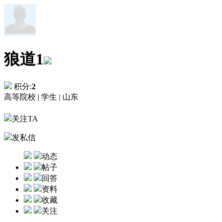
狼道1
积分:
2
高等院校 |
学生 |
山东
关注TA
发私信
动态
帖子
回答
资料
收藏
关注