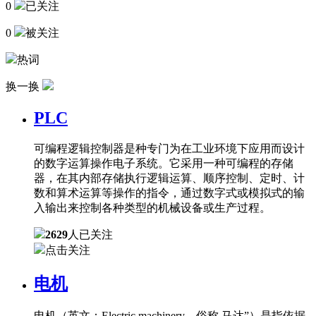
0
已关注
0
被关注
热词
换一换
PLC
可编程逻辑控制器是种专门为在工业环境下应用而设计
的数字运算操作电子系统。它采用一种可编程的存储
器，在其内部存储执行逻辑运算、顺序控制、定时、计
数和算术运算等操作的指令，通过数字式或模拟式的输
入输出来控制各种类型的机械设备或生产过程。
2629
人已关注
点击关注
电机
电机（英文：Electric machinery，俗称 马达”）是指依据