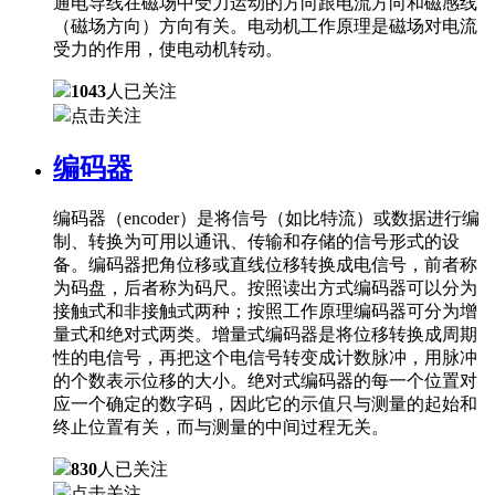
通电导线在磁场中受力运动的方向跟电流方向和磁感线
（磁场方向）方向有关。电动机工作原理是磁场对电流
受力的作用，使电动机转动。
1043
人已关注
点击关注
编码器
编码器（encoder）是将信号（如比特流）或数据进行编
制、转换为可用以通讯、传输和存储的信号形式的设
备。编码器把角位移或直线位移转换成电信号，前者称
为码盘，后者称为码尺。按照读出方式编码器可以分为
接触式和非接触式两种；按照工作原理编码器可分为增
量式和绝对式两类。增量式编码器是将位移转换成周期
性的电信号，再把这个电信号转变成计数脉冲，用脉冲
的个数表示位移的大小。绝对式编码器的每一个位置对
应一个确定的数字码，因此它的示值只与测量的起始和
终止位置有关，而与测量的中间过程无关。
830
人已关注
点击关注