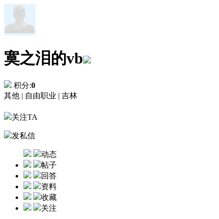
寞之泪的vb
积分:
0
其他 |
自由职业 |
吉林
关注TA
发私信
动态
帖子
回答
资料
收藏
关注