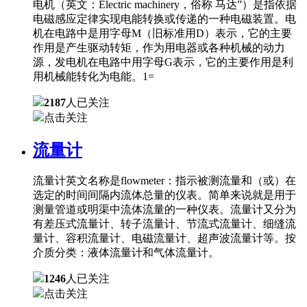
电机（英文：Electric machinery，俗称 马达”）是指依据
电磁感应定律实现电能转换或传递的一种电磁装置。电
机在电路中是用字母M（旧标准用D）表示，它的主要
作用是产生驱动转矩，作为用电器或各种机械的动力
源，发电机在电路中用字母G表示，它的主要作用是利
用机械能转化为电能。1=
2187
人已关注
点击关注
流量计
流量计英文名称是flowmeter：指示被测流量和（或）在
选定的时间间隔内流体总量的仪表。简单来说就是用于
测量管道或明渠中流体流量的一种仪表。流量计又分为
有差压式流量计、转子流量计、节流式流量计、细缝流
量计、容积流量计、电磁流量计、超声波流量计等。按
介质分类：液体流量计和气体流量计。
1246
人已关注
点击关注