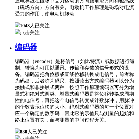
通电导线在磁场中受力运动的方向跟电流方向和磁感线
（磁场方向）方向有关。电动机工作原理是磁场对电流
受力的作用，使电动机转动。
1043
人已关注
点击关注
编码器
编码器（encoder）是将信号（如比特流）或数据进行编
制、转换为可用以通讯、传输和存储的信号形式的设
备。编码器把角位移或直线位移转换成电信号，前者称
为码盘，后者称为码尺。按照读出方式编码器可以分为
接触式和非接触式两种；按照工作原理编码器可分为增
量式和绝对式两类。增量式编码器是将位移转换成周期
性的电信号，再把这个电信号转变成计数脉冲，用脉冲
的个数表示位移的大小。绝对式编码器的每一个位置对
应一个确定的数字码，因此它的示值只与测量的起始和
终止位置有关，而与测量的中间过程无关。
830
人已关注
点击关注