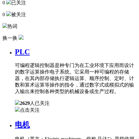
0
已关注
0
被关注
热词
换一换
PLC
可编程逻辑控制器是种专门为在工业环境下应用而设计
的数字运算操作电子系统。它采用一种可编程的存储
器，在其内部存储执行逻辑运算、顺序控制、定时、计
数和算术运算等操作的指令，通过数字式或模拟式的输
入输出来控制各种类型的机械设备或生产过程。
2629
人已关注
点击关注
电机
电机（英文：Electric machinery，俗称 马达”）是指依据