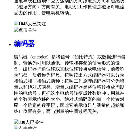
通电导线在磁场中受力运动的方向跟电流方向和磁感线
（磁场方向）方向有关。电动机工作原理是磁场对电流
受力的作用，使电动机转动。
1043
人已关注
点击关注
编码器
编码器（encoder）是将信号（如比特流）或数据进行编
制、转换为可用以通讯、传输和存储的信号形式的设
备。编码器把角位移或直线位移转换成电信号，前者称
为码盘，后者称为码尺。按照读出方式编码器可以分为
接触式和非接触式两种；按照工作原理编码器可分为增
量式和绝对式两类。增量式编码器是将位移转换成周期
性的电信号，再把这个电信号转变成计数脉冲，用脉冲
的个数表示位移的大小。绝对式编码器的每一个位置对
应一个确定的数字码，因此它的示值只与测量的起始和
终止位置有关，而与测量的中间过程无关。
830
人已关注
点击关注