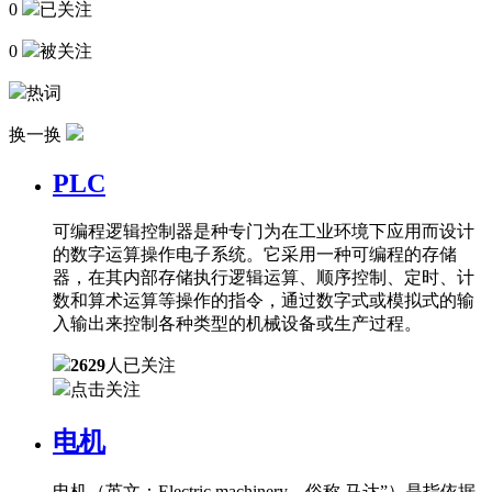
0
已关注
0
被关注
热词
换一换
PLC
可编程逻辑控制器是种专门为在工业环境下应用而设计
的数字运算操作电子系统。它采用一种可编程的存储
器，在其内部存储执行逻辑运算、顺序控制、定时、计
数和算术运算等操作的指令，通过数字式或模拟式的输
入输出来控制各种类型的机械设备或生产过程。
2629
人已关注
点击关注
电机
电机（英文：Electric machinery，俗称 马达”）是指依据