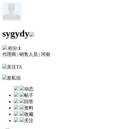
sygydy
积分:
1
代理商 |
销售人员 |
河南
关注TA
发私信
动态
帖子
回答
资料
收藏
关注