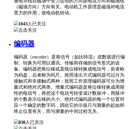
通电导线在磁场中受力运动的方向跟电流方向和磁感线
（磁场方向）方向有关。电动机工作原理是磁场对电流
受力的作用，使电动机转动。
1043
人已关注
点击关注
编码器
编码器（encoder）是将信号（如比特流）或数据进行编
制、转换为可用以通讯、传输和存储的信号形式的设
备。编码器把角位移或直线位移转换成电信号，前者称
为码盘，后者称为码尺。按照读出方式编码器可以分为
接触式和非接触式两种；按照工作原理编码器可分为增
量式和绝对式两类。增量式编码器是将位移转换成周期
性的电信号，再把这个电信号转变成计数脉冲，用脉冲
的个数表示位移的大小。绝对式编码器的每一个位置对
应一个确定的数字码，因此它的示值只与测量的起始和
终止位置有关，而与测量的中间过程无关。
830
人已关注
点击关注