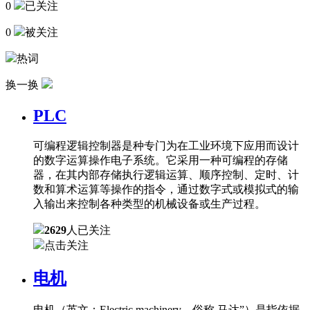
0
已关注
0
被关注
热词
换一换
PLC
可编程逻辑控制器是种专门为在工业环境下应用而设计
的数字运算操作电子系统。它采用一种可编程的存储
器，在其内部存储执行逻辑运算、顺序控制、定时、计
数和算术运算等操作的指令，通过数字式或模拟式的输
入输出来控制各种类型的机械设备或生产过程。
2629
人已关注
点击关注
电机
电机（英文：Electric machinery，俗称 马达”）是指依据