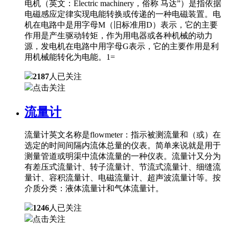
电机（英文：Electric machinery，俗称 马达”）是指依据
电磁感应定律实现电能转换或传递的一种电磁装置。电
机在电路中是用字母M（旧标准用D）表示，它的主要
作用是产生驱动转矩，作为用电器或各种机械的动力
源，发电机在电路中用字母G表示，它的主要作用是利
用机械能转化为电能。1=
2187
人已关注
点击关注
流量计
流量计英文名称是flowmeter：指示被测流量和（或）在
选定的时间间隔内流体总量的仪表。简单来说就是用于
测量管道或明渠中流体流量的一种仪表。流量计又分为
有差压式流量计、转子流量计、节流式流量计、细缝流
量计、容积流量计、电磁流量计、超声波流量计等。按
介质分类：液体流量计和气体流量计。
1246
人已关注
点击关注