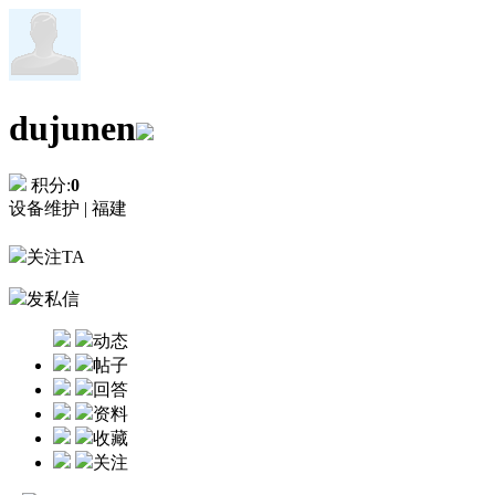
dujunen
积分:
0
设备维护 |
福建
关注TA
发私信
动态
帖子
回答
资料
收藏
关注