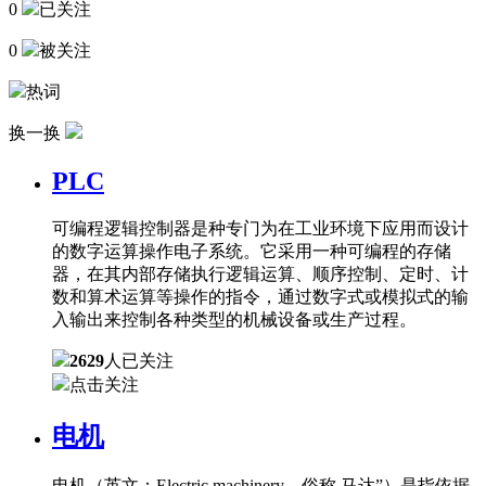
0
已关注
0
被关注
热词
换一换
PLC
可编程逻辑控制器是种专门为在工业环境下应用而设计
的数字运算操作电子系统。它采用一种可编程的存储
器，在其内部存储执行逻辑运算、顺序控制、定时、计
数和算术运算等操作的指令，通过数字式或模拟式的输
入输出来控制各种类型的机械设备或生产过程。
2629
人已关注
点击关注
电机
电机（英文：Electric machinery，俗称 马达”）是指依据