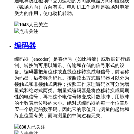
通电导线在磁场中受力运动的方向跟电流方向和磁感线
（磁场方向）方向有关。电动机工作原理是磁场对电流
受力的作用，使电动机转动。
1043
人已关注
点击关注
编码器
编码器（encoder）是将信号（如比特流）或数据进行编
制、转换为可用以通讯、传输和存储的信号形式的设
备。编码器把角位移或直线位移转换成电信号，前者称
为码盘，后者称为码尺。按照读出方式编码器可以分为
接触式和非接触式两种；按照工作原理编码器可分为增
量式和绝对式两类。增量式编码器是将位移转换成周期
性的电信号，再把这个电信号转变成计数脉冲，用脉冲
的个数表示位移的大小。绝对式编码器的每一个位置对
应一个确定的数字码，因此它的示值只与测量的起始和
终止位置有关，而与测量的中间过程无关。
830
人已关注
点击关注