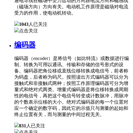
通电导线在磁场中受力运动的方向跟电流方向和磁感线
（磁场方向）方向有关。电动机工作原理是磁场对电流
受力的作用，使电动机转动。
1043
人已关注
点击关注
编码器
编码器（encoder）是将信号（如比特流）或数据进行编
制、转换为可用以通讯、传输和存储的信号形式的设
备。编码器把角位移或直线位移转换成电信号，前者称
为码盘，后者称为码尺。按照读出方式编码器可以分为
接触式和非接触式两种；按照工作原理编码器可分为增
量式和绝对式两类。增量式编码器是将位移转换成周期
性的电信号，再把这个电信号转变成计数脉冲，用脉冲
的个数表示位移的大小。绝对式编码器的每一个位置对
应一个确定的数字码，因此它的示值只与测量的起始和
终止位置有关，而与测量的中间过程无关。
831
人已关注
点击关注