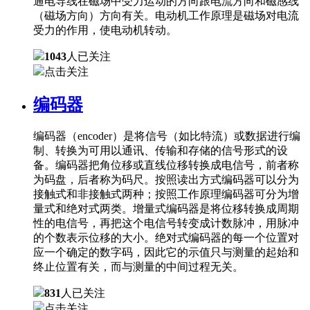
通电导线在磁场中受力运动的方向跟电流方向和磁感线
（磁场方向）方向有关。电动机工作原理是磁场对电流
受力的作用，使电动机转动。
1043
人已关注
点击关注
编码器
编码器（encoder）是将信号（如比特流）或数据进行编
制、转换为可用以通讯、传输和存储的信号形式的设
备。编码器把角位移或直线位移转换成电信号，前者称
为码盘，后者称为码尺。按照读出方式编码器可以分为
接触式和非接触式两种；按照工作原理编码器可分为增
量式和绝对式两类。增量式编码器是将位移转换成周期
性的电信号，再把这个电信号转变成计数脉冲，用脉冲
的个数表示位移的大小。绝对式编码器的每一个位置对
应一个确定的数字码，因此它的示值只与测量的起始和
终止位置有关，而与测量的中间过程无关。
831
人已关注
点击关注