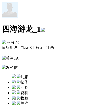
四海游龙_1
积分:
50
最终用户 |
自动化工程师 |
江西
关注TA
发私信
动态
帖子
回答
资料
收藏
关注