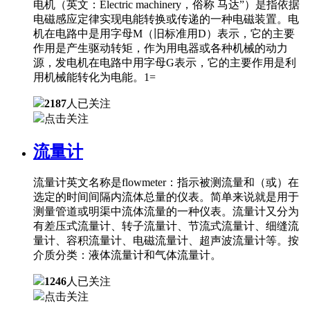
电机（英文：Electric machinery，俗称 马达”）是指依据
电磁感应定律实现电能转换或传递的一种电磁装置。电
机在电路中是用字母M（旧标准用D）表示，它的主要
作用是产生驱动转矩，作为用电器或各种机械的动力
源，发电机在电路中用字母G表示，它的主要作用是利
用机械能转化为电能。1=
2187
人已关注
点击关注
流量计
流量计英文名称是flowmeter：指示被测流量和（或）在
选定的时间间隔内流体总量的仪表。简单来说就是用于
测量管道或明渠中流体流量的一种仪表。流量计又分为
有差压式流量计、转子流量计、节流式流量计、细缝流
量计、容积流量计、电磁流量计、超声波流量计等。按
介质分类：液体流量计和气体流量计。
1246
人已关注
点击关注