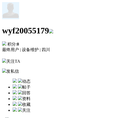
wyf20055179
积分:
0
最终用户 |
设备维护 |
四川
关注TA
发私信
动态
帖子
回答
资料
收藏
关注