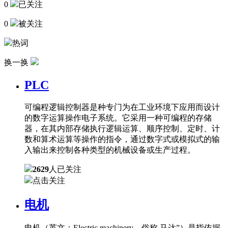
0
已关注
0
被关注
热词
换一换
PLC
可编程逻辑控制器是种专门为在工业环境下应用而设计
的数字运算操作电子系统。它采用一种可编程的存储
器，在其内部存储执行逻辑运算、顺序控制、定时、计
数和算术运算等操作的指令，通过数字式或模拟式的输
入输出来控制各种类型的机械设备或生产过程。
2629
人已关注
点击关注
电机
电机（英文：Electric machinery，俗称 马达”）是指依据