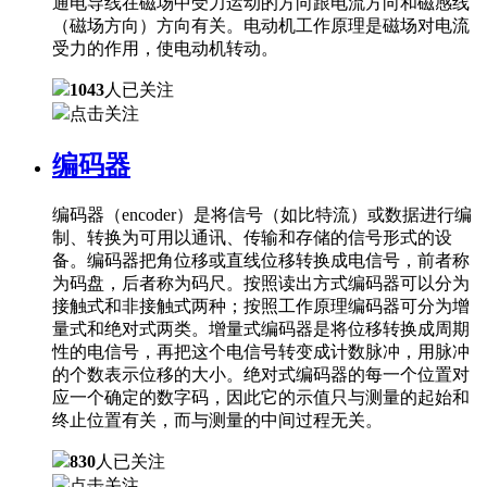
通电导线在磁场中受力运动的方向跟电流方向和磁感线
（磁场方向）方向有关。电动机工作原理是磁场对电流
受力的作用，使电动机转动。
1043
人已关注
点击关注
编码器
编码器（encoder）是将信号（如比特流）或数据进行编
制、转换为可用以通讯、传输和存储的信号形式的设
备。编码器把角位移或直线位移转换成电信号，前者称
为码盘，后者称为码尺。按照读出方式编码器可以分为
接触式和非接触式两种；按照工作原理编码器可分为增
量式和绝对式两类。增量式编码器是将位移转换成周期
性的电信号，再把这个电信号转变成计数脉冲，用脉冲
的个数表示位移的大小。绝对式编码器的每一个位置对
应一个确定的数字码，因此它的示值只与测量的起始和
终止位置有关，而与测量的中间过程无关。
830
人已关注
点击关注