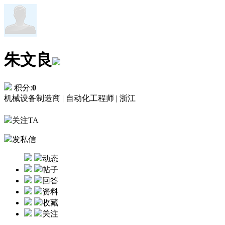
朱文良
积分:
0
机械设备制造商 |
自动化工程师 |
浙江
关注TA
发私信
动态
帖子
回答
资料
收藏
关注