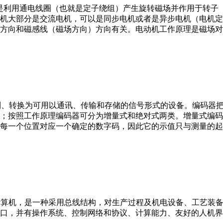
。它是利用通电线圈（也就是定子绕组）产生旋转磁场并作用于转
机大部分是交流电机，可以是同步电机或者是异步电机（电机定
方向和磁感线（磁场方向）方向有关。电动机工作原理是磁场对
行编制、转换为可用以通讯、传输和存储的信号形式的设备。编码
；按照工作原理编码器可分为增量式和绝对式两类。增量式编码
每一个位置对应一个确定的数字码，因此它的示值只与测量的起
er，IPC）即工业控制计算机，是一种采用总线结构，对生产过程及机电
接口，并有操作系统、控制网络和协议、计算能力、友好的人机