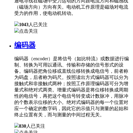
通电导线在磁场中受力运动的方向跟电流方向和磁感线
（磁场方向）方向有关。电动机工作原理是磁场对电流
受力的作用，使电动机转动。
1043
人已关注
点击关注
编码器
编码器（encoder）是将信号（如比特流）或数据进行编
制、转换为可用以通讯、传输和存储的信号形式的设
备。编码器把角位移或直线位移转换成电信号，前者称
为码盘，后者称为码尺。按照读出方式编码器可以分为
接触式和非接触式两种；按照工作原理编码器可分为增
量式和绝对式两类。增量式编码器是将位移转换成周期
性的电信号，再把这个电信号转变成计数脉冲，用脉冲
的个数表示位移的大小。绝对式编码器的每一个位置对
应一个确定的数字码，因此它的示值只与测量的起始和
终止位置有关，而与测量的中间过程无关。
830
人已关注
点击关注