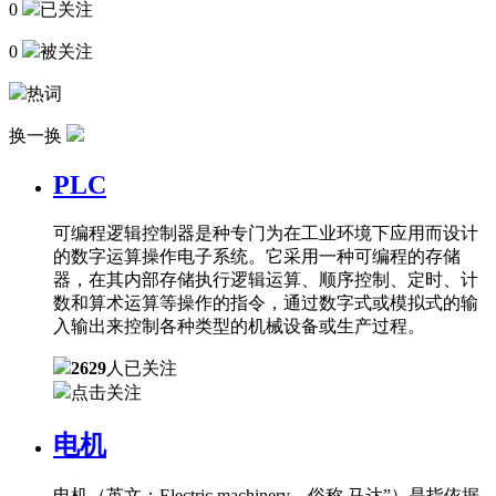
0
已关注
0
被关注
热词
换一换
PLC
可编程逻辑控制器是种专门为在工业环境下应用而设计
的数字运算操作电子系统。它采用一种可编程的存储
器，在其内部存储执行逻辑运算、顺序控制、定时、计
数和算术运算等操作的指令，通过数字式或模拟式的输
入输出来控制各种类型的机械设备或生产过程。
2629
人已关注
点击关注
电机
电机（英文：Electric machinery，俗称 马达”）是指依据