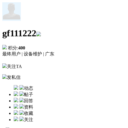
gf111222
积分:
400
最终用户 |
设备维护 |
广东
关注TA
发私信
动态
帖子
回答
资料
收藏
关注