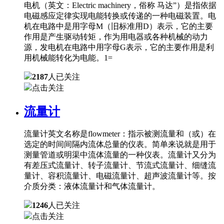
电机（英文：Electric machinery，俗称 马达”）是指依据
电磁感应定律实现电能转换或传递的一种电磁装置。电
机在电路中是用字母M（旧标准用D）表示，它的主要
作用是产生驱动转矩，作为用电器或各种机械的动力
源，发电机在电路中用字母G表示，它的主要作用是利
用机械能转化为电能。1=
2187
人已关注
点击关注
流量计
流量计英文名称是flowmeter：指示被测流量和（或）在
选定的时间间隔内流体总量的仪表。简单来说就是用于
测量管道或明渠中流体流量的一种仪表。流量计又分为
有差压式流量计、转子流量计、节流式流量计、细缝流
量计、容积流量计、电磁流量计、超声波流量计等。按
介质分类：液体流量计和气体流量计。
1246
人已关注
点击关注