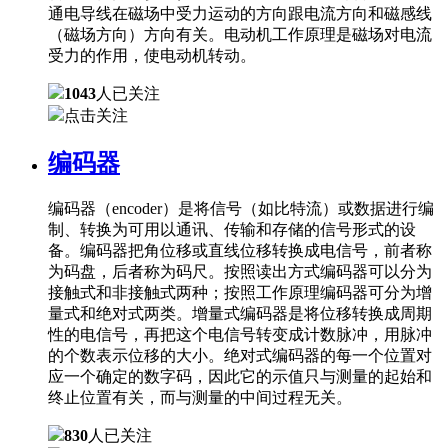
通电导线在磁场中受力运动的方向跟电流方向和磁感线
（磁场方向）方向有关。电动机工作原理是磁场对电流
受力的作用，使电动机转动。
1043
人已关注
点击关注
编码器
编码器（encoder）是将信号（如比特流）或数据进行编
制、转换为可用以通讯、传输和存储的信号形式的设
备。编码器把角位移或直线位移转换成电信号，前者称
为码盘，后者称为码尺。按照读出方式编码器可以分为
接触式和非接触式两种；按照工作原理编码器可分为增
量式和绝对式两类。增量式编码器是将位移转换成周期
性的电信号，再把这个电信号转变成计数脉冲，用脉冲
的个数表示位移的大小。绝对式编码器的每一个位置对
应一个确定的数字码，因此它的示值只与测量的起始和
终止位置有关，而与测量的中间过程无关。
830
人已关注