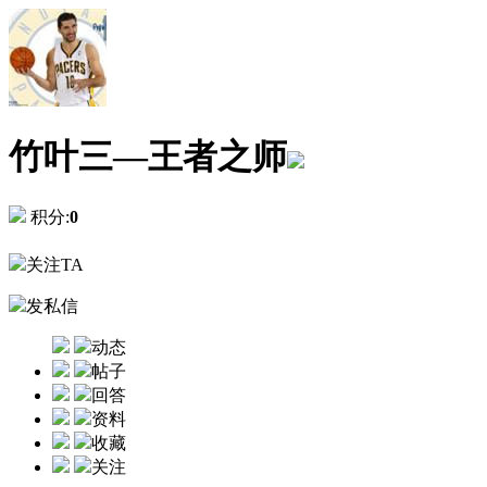
竹叶三—王者之师
积分:
0
关注TA
发私信
动态
帖子
回答
资料
收藏
关注