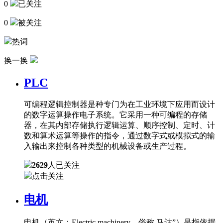
0
已关注
0
被关注
热词
换一换
PLC
可编程逻辑控制器是种专门为在工业环境下应用而设计
的数字运算操作电子系统。它采用一种可编程的存储
器，在其内部存储执行逻辑运算、顺序控制、定时、计
数和算术运算等操作的指令，通过数字式或模拟式的输
入输出来控制各种类型的机械设备或生产过程。
2629
人已关注
点击关注
电机
电机（英文：Electric machinery，俗称 马达”）是指依据