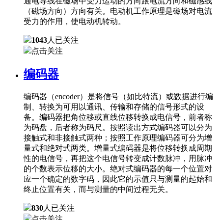
通电导线在磁场中受力运动的方向跟电流方向和磁感线
（磁场方向）方向有关。电动机工作原理是磁场对电流
受力的作用，使电动机转动。
1043
人已关注
点击关注
编码器
编码器（encoder）是将信号（如比特流）或数据进行编
制、转换为可用以通讯、传输和存储的信号形式的设
备。编码器把角位移或直线位移转换成电信号，前者称
为码盘，后者称为码尺。按照读出方式编码器可以分为
接触式和非接触式两种；按照工作原理编码器可分为增
量式和绝对式两类。增量式编码器是将位移转换成周期
性的电信号，再把这个电信号转变成计数脉冲，用脉冲
的个数表示位移的大小。绝对式编码器的每一个位置对
应一个确定的数字码，因此它的示值只与测量的起始和
终止位置有关，而与测量的中间过程无关。
830
人已关注
点击关注