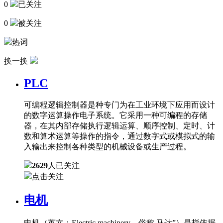
0
已关注
0
被关注
热词
换一换
PLC
可编程逻辑控制器是种专门为在工业环境下应用而设计
的数字运算操作电子系统。它采用一种可编程的存储
器，在其内部存储执行逻辑运算、顺序控制、定时、计
数和算术运算等操作的指令，通过数字式或模拟式的输
入输出来控制各种类型的机械设备或生产过程。
2629
人已关注
点击关注
电机
电机（英文：Electric machinery，俗称 马达”）是指依据