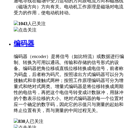
通电导线在磁场中受力运动的方向跟电流方向和磁感线
（磁场方向）方向有关。电动机工作原理是磁场对电流
受力的作用，使电动机转动。
1043
人已关注
点击关注
编码器
编码器（encoder）是将信号（如比特流）或数据进行编
制、转换为可用以通讯、传输和存储的信号形式的设
备。编码器把角位移或直线位移转换成电信号，前者称
为码盘，后者称为码尺。按照读出方式编码器可以分为
接触式和非接触式两种；按照工作原理编码器可分为增
量式和绝对式两类。增量式编码器是将位移转换成周期
性的电信号，再把这个电信号转变成计数脉冲，用脉冲
的个数表示位移的大小。绝对式编码器的每一个位置对
应一个确定的数字码，因此它的示值只与测量的起始和
终止位置有关，而与测量的中间过程无关。
830
人已关注
点击关注