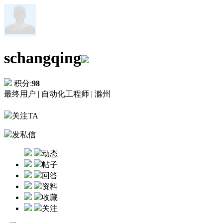
schangqing
积分:
98
最终用户 |
自动化工程师 |
滁州
关注TA
发私信
动态
帖子
回答
资料
收藏
关注