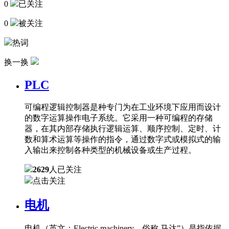
0
已关注
0
被关注
热词
换一换
PLC
可编程逻辑控制器是种专门为在工业环境下应用而设计
的数字运算操作电子系统。它采用一种可编程的存储
器，在其内部存储执行逻辑运算、顺序控制、定时、计
数和算术运算等操作的指令，通过数字式或模拟式的输
入输出来控制各种类型的机械设备或生产过程。
2629
人已关注
点击关注
电机
电机（英文：Electric machinery，俗称 马达”）是指依据