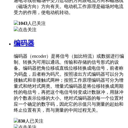
通电导线在磁场中受力运动的方向跟电流方向和磁感线
（磁场方向）方向有关。电动机工作原理是磁场对电流
受力的作用，使电动机转动。
1043
人已关注
点击关注
编码器
编码器（encoder）是将信号（如比特流）或数据进行编
制、转换为可用以通讯、传输和存储的信号形式的设
备。编码器把角位移或直线位移转换成电信号，前者称
为码盘，后者称为码尺。按照读出方式编码器可以分为
接触式和非接触式两种；按照工作原理编码器可分为增
量式和绝对式两类。增量式编码器是将位移转换成周期
性的电信号，再把这个电信号转变成计数脉冲，用脉冲
的个数表示位移的大小。绝对式编码器的每一个位置对
应一个确定的数字码，因此它的示值只与测量的起始和
终止位置有关，而与测量的中间过程无关。
830
人已关注
点击关注