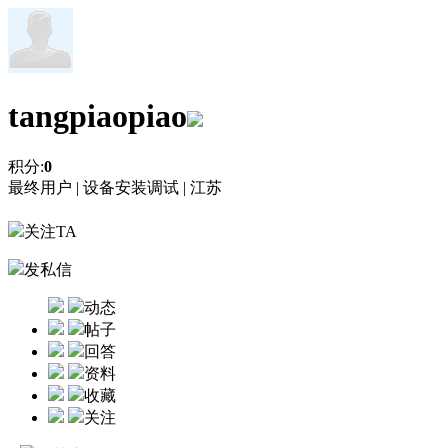
tangpiaopiao
积分:
0
最终用户 |
设备安装调试 |
江苏
关注TA
发私信
动态
帖子
回答
资料
收藏
关注