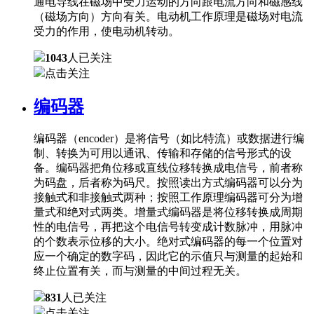
通电导线在磁场中受力运动的方向跟电流方向和磁感线
（磁场方向）方向有关。电动机工作原理是磁场对电流
受力的作用，使电动机转动。
1043
人已关注
点击关注
编码器
编码器（encoder）是将信号（如比特流）或数据进行编
制、转换为可用以通讯、传输和存储的信号形式的设
备。编码器把角位移或直线位移转换成电信号，前者称
为码盘，后者称为码尺。按照读出方式编码器可以分为
接触式和非接触式两种；按照工作原理编码器可分为增
量式和绝对式两类。增量式编码器是将位移转换成周期
性的电信号，再把这个电信号转变成计数脉冲，用脉冲
的个数表示位移的大小。绝对式编码器的每一个位置对
应一个确定的数字码，因此它的示值只与测量的起始和
终止位置有关，而与测量的中间过程无关。
831
人已关注
点击关注