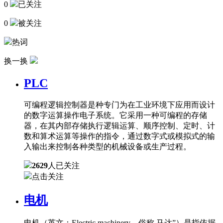
0
已关注
0
被关注
热词
换一换
PLC
可编程逻辑控制器是种专门为在工业环境下应用而设计
的数字运算操作电子系统。它采用一种可编程的存储
器，在其内部存储执行逻辑运算、顺序控制、定时、计
数和算术运算等操作的指令，通过数字式或模拟式的输
入输出来控制各种类型的机械设备或生产过程。
2629
人已关注
点击关注
电机
电机（英文：Electric machinery，俗称 马达”）是指依据