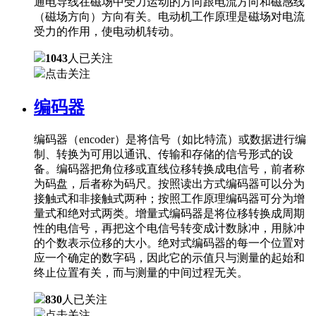
通电导线在磁场中受力运动的方向跟电流方向和磁感线
（磁场方向）方向有关。电动机工作原理是磁场对电流
受力的作用，使电动机转动。
1043
人已关注
点击关注
编码器
编码器（encoder）是将信号（如比特流）或数据进行编
制、转换为可用以通讯、传输和存储的信号形式的设
备。编码器把角位移或直线位移转换成电信号，前者称
为码盘，后者称为码尺。按照读出方式编码器可以分为
接触式和非接触式两种；按照工作原理编码器可分为增
量式和绝对式两类。增量式编码器是将位移转换成周期
性的电信号，再把这个电信号转变成计数脉冲，用脉冲
的个数表示位移的大小。绝对式编码器的每一个位置对
应一个确定的数字码，因此它的示值只与测量的起始和
终止位置有关，而与测量的中间过程无关。
830
人已关注
点击关注