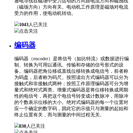
通电导线在磁场中受力运动的方向跟电流方向和磁感线
（磁场方向）方向有关。电动机工作原理是磁场对电流
受力的作用，使电动机转动。
1043
人已关注
点击关注
编码器
编码器（encoder）是将信号（如比特流）或数据进行编
制、转换为可用以通讯、传输和存储的信号形式的设
备。编码器把角位移或直线位移转换成电信号，前者称
为码盘，后者称为码尺。按照读出方式编码器可以分为
接触式和非接触式两种；按照工作原理编码器可分为增
量式和绝对式两类。增量式编码器是将位移转换成周期
性的电信号，再把这个电信号转变成计数脉冲，用脉冲
的个数表示位移的大小。绝对式编码器的每一个位置对
应一个确定的数字码，因此它的示值只与测量的起始和
终止位置有关，而与测量的中间过程无关。
830
人已关注
点击关注