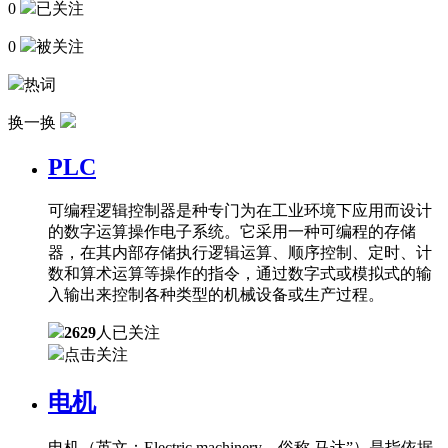
0
已关注
0
被关注
热词
换一换
PLC
可编程逻辑控制器是种专门为在工业环境下应用而设计
的数字运算操作电子系统。它采用一种可编程的存储
器，在其内部存储执行逻辑运算、顺序控制、定时、计
数和算术运算等操作的指令，通过数字式或模拟式的输
入输出来控制各种类型的机械设备或生产过程。
2629
人已关注
点击关注
电机
电机（英文：Electric machinery，俗称 马达”）是指依据