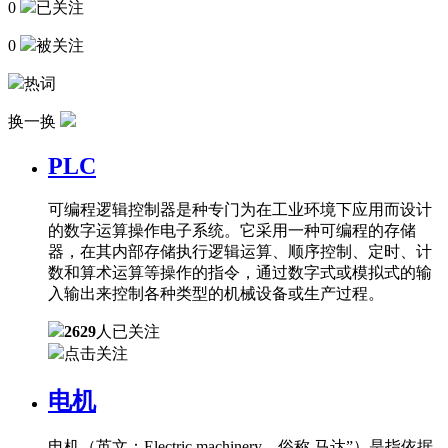
0
已关注
0
被关注
热词
换一换
PLC
可编程逻辑控制器是种专门为在工业环境下应用而设计
的数字运算操作电子系统。它采用一种可编程的存储
器，在其内部存储执行逻辑运算、顺序控制、定时、计
数和算术运算等操作的指令，通过数字式或模拟式的输
入输出来控制各种类型的机械设备或生产过程。
2629
人已关注
点击关注
电机
电机（英文：Electric machinery，俗称 马达”）是指依据