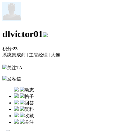
dlvictor01
积分:
23
系统集成商 |
主管经理 |
大连
关注TA
发私信
动态
帖子
回答
资料
收藏
关注