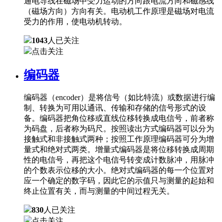
通电导线在磁场中受力运动的方向跟电流方向和磁感线
（磁场方向）方向有关。电动机工作原理是磁场对电流
受力的作用，使电动机转动。
1043
人已关注
点击关注
编码器
编码器（encoder）是将信号（如比特流）或数据进行编
制、转换为可用以通讯、传输和存储的信号形式的设
备。编码器把角位移或直线位移转换成电信号，前者称
为码盘，后者称为码尺。按照读出方式编码器可以分为
接触式和非接触式两种；按照工作原理编码器可分为增
量式和绝对式两类。增量式编码器是将位移转换成周期
性的电信号，再把这个电信号转变成计数脉冲，用脉冲
的个数表示位移的大小。绝对式编码器的每一个位置对
应一个确定的数字码，因此它的示值只与测量的起始和
终止位置有关，而与测量的中间过程无关。
830
人已关注
点击关注