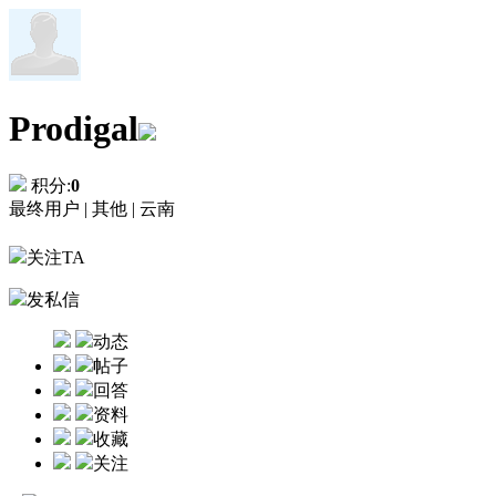
Prodigal
积分:
0
最终用户 |
其他 |
云南
关注TA
发私信
动态
帖子
回答
资料
收藏
关注