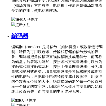
通电导线在磁场中受力运动的方向跟电流方向和磁感线
（磁场方向）方向有关。电动机工作原理是磁场对电流
受力的作用，使电动机转动。
1043
人已关注
点击关注
编码器
编码器（encoder）是将信号（如比特流）或数据进行编
制、转换为可用以通讯、传输和存储的信号形式的设
备。编码器把角位移或直线位移转换成电信号，前者称
为码盘，后者称为码尺。按照读出方式编码器可以分为
接触式和非接触式两种；按照工作原理编码器可分为增
量式和绝对式两类。增量式编码器是将位移转换成周期
性的电信号，再把这个电信号转变成计数脉冲，用脉冲
的个数表示位移的大小。绝对式编码器的每一个位置对
应一个确定的数字码，因此它的示值只与测量的起始和
终止位置有关，而与测量的中间过程无关。
830
人已关注
点击关注