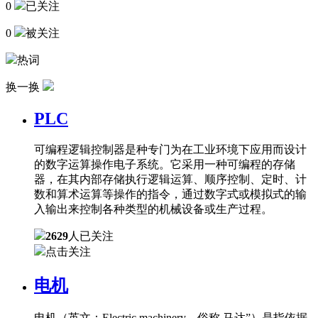
0
已关注
0
被关注
热词
换一换
PLC
可编程逻辑控制器是种专门为在工业环境下应用而设计
的数字运算操作电子系统。它采用一种可编程的存储
器，在其内部存储执行逻辑运算、顺序控制、定时、计
数和算术运算等操作的指令，通过数字式或模拟式的输
入输出来控制各种类型的机械设备或生产过程。
2629
人已关注
点击关注
电机
电机（英文：Electric machinery，俗称 马达”）是指依据