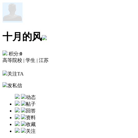
十月的风
积分:
0
高等院校 |
学生 |
江苏
关注TA
发私信
动态
帖子
回答
资料
收藏
关注