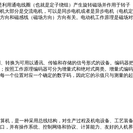
。它是利用通电线圈（也就是定子绕组）产生旋转磁场并作用于转
机大部分是交流电机，可以是同步电机或者是异步电机（电机定
方向和磁感线（磁场方向）方向有关。电动机工作原理是磁场对
行编制、转换为可用以通讯、传输和存储的信号形式的设备。编码
；按照工作原理编码器可分为增量式和绝对式两类。增量式编码
每一个位置对应一个确定的数字码，因此它的示值只与测量的起
er，IPC）即工业控制计算机，是一种采用总线结构，对生产过程及机电
接口，并有操作系统、控制网络和协议、计算能力、友好的人机