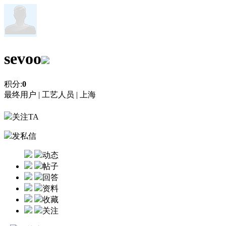
sevoo
积分:
0
最终用户 |
工艺人员 |
上海
关注TA
发私信
动态
帖子
回答
资料
收藏
关注