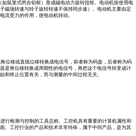
子（如鼠笼式闭合铝框）形成磁电动力旋转扭矩。电动机按使用电
子磁场转速与转子旋转转速不保持同步速）。电动机主要由定
电流受力的作用，使电动机转动。
器把角位移或直线位移转换成电信号，前者称为码盘，后者称为码
器是将位移转换成周期性的电信号，再把这个电信号转变成计
始和终止位置有关，而与测量的中间过程无关。
设备、工艺装备进行检测与控制的工具总称。工控机具有重要的计算机属性和
界面。工控行业的产品和技术非常特殊，属于中间产品，是为其