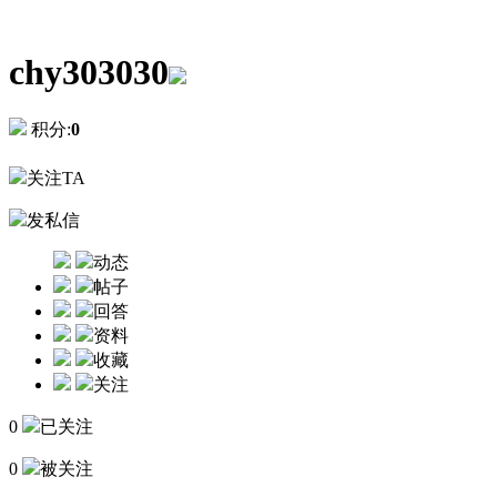
chy303030
积分:
0
关注TA
发私信
动态
帖子
回答
资料
收藏
关注
0
已关注
0
被关注