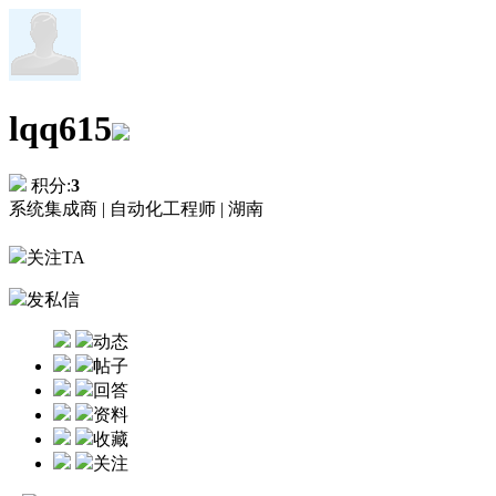
lqq615
积分:
3
系统集成商 |
自动化工程师 |
湖南
关注TA
发私信
动态
帖子
回答
资料
收藏
关注