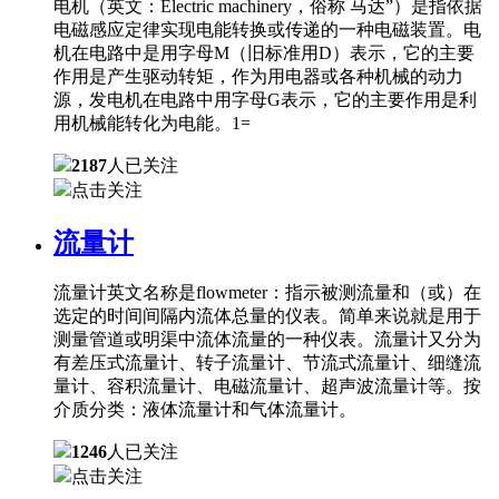
电机（英文：Electric machinery，俗称 马达”）是指依据
电磁感应定律实现电能转换或传递的一种电磁装置。电
机在电路中是用字母M（旧标准用D）表示，它的主要
作用是产生驱动转矩，作为用电器或各种机械的动力
源，发电机在电路中用字母G表示，它的主要作用是利
用机械能转化为电能。1=
2187
人已关注
点击关注
流量计
流量计英文名称是flowmeter：指示被测流量和（或）在
选定的时间间隔内流体总量的仪表。简单来说就是用于
测量管道或明渠中流体流量的一种仪表。流量计又分为
有差压式流量计、转子流量计、节流式流量计、细缝流
量计、容积流量计、电磁流量计、超声波流量计等。按
介质分类：液体流量计和气体流量计。
1246
人已关注
点击关注