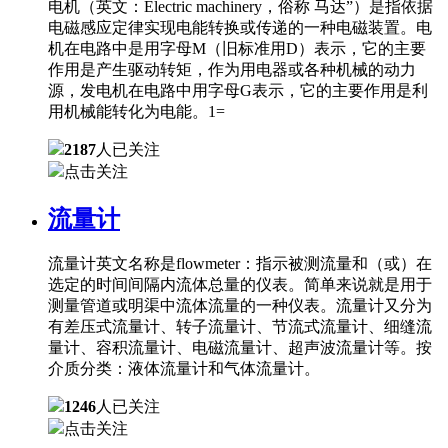
电机（英文：Electric machinery，俗称 马达”）是指依据
电磁感应定律实现电能转换或传递的一种电磁装置。电
机在电路中是用字母M（旧标准用D）表示，它的主要
作用是产生驱动转矩，作为用电器或各种机械的动力
源，发电机在电路中用字母G表示，它的主要作用是利
用机械能转化为电能。1=
2187
人已关注
点击关注
流量计
流量计英文名称是flowmeter：指示被测流量和（或）在
选定的时间间隔内流体总量的仪表。简单来说就是用于
测量管道或明渠中流体流量的一种仪表。流量计又分为
有差压式流量计、转子流量计、节流式流量计、细缝流
量计、容积流量计、电磁流量计、超声波流量计等。按
介质分类：液体流量计和气体流量计。
1246
人已关注
点击关注