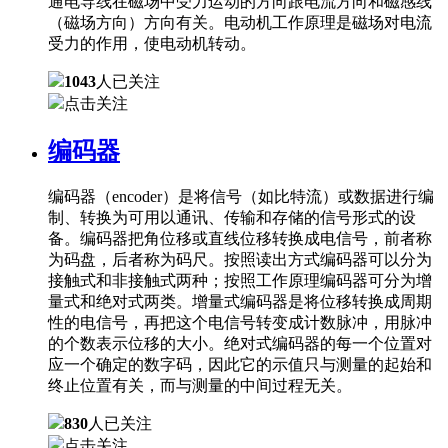
通电导线在磁场中受力运动的方向跟电流方向和磁感线
（磁场方向）方向有关。电动机工作原理是磁场对电流
受力的作用，使电动机转动。
1043
人已关注
点击关注
编码器
编码器（encoder）是将信号（如比特流）或数据进行编
制、转换为可用以通讯、传输和存储的信号形式的设
备。编码器把角位移或直线位移转换成电信号，前者称
为码盘，后者称为码尺。按照读出方式编码器可以分为
接触式和非接触式两种；按照工作原理编码器可分为增
量式和绝对式两类。增量式编码器是将位移转换成周期
性的电信号，再把这个电信号转变成计数脉冲，用脉冲
的个数表示位移的大小。绝对式编码器的每一个位置对
应一个确定的数字码，因此它的示值只与测量的起始和
终止位置有关，而与测量的中间过程无关。
830
人已关注
点击关注