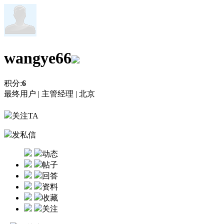
wangye66
积分:
6
最终用户 |
主管经理 |
北京
关注TA
发私信
动态
帖子
回答
资料
收藏
关注