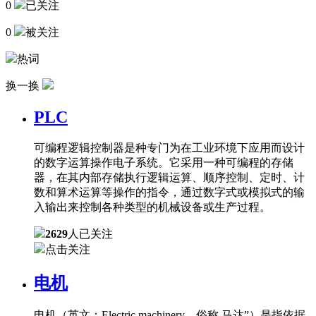
0
已关注
0
被关注
热词
换一换
PLC
可编程逻辑控制器是种专门为在工业环境下应用而设计
的数字运算操作电子系统。它采用一种可编程的存储
器，在其内部存储执行逻辑运算、顺序控制、定时、计
数和算术运算等操作的指令，通过数字式或模拟式的输
入输出来控制各种类型的机械设备或生产过程。
2629
人已关注
点击关注
电机
电机（英文：Electric machinery，俗称 马达”）是指依据