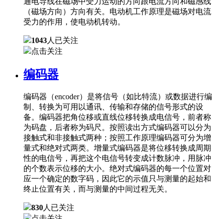
通电导线在磁场中受力运动的方向跟电流方向和磁感线
（磁场方向）方向有关。电动机工作原理是磁场对电流
受力的作用，使电动机转动。
1043
人已关注
点击关注
编码器
编码器（encoder）是将信号（如比特流）或数据进行编
制、转换为可用以通讯、传输和存储的信号形式的设
备。编码器把角位移或直线位移转换成电信号，前者称
为码盘，后者称为码尺。按照读出方式编码器可以分为
接触式和非接触式两种；按照工作原理编码器可分为增
量式和绝对式两类。增量式编码器是将位移转换成周期
性的电信号，再把这个电信号转变成计数脉冲，用脉冲
的个数表示位移的大小。绝对式编码器的每一个位置对
应一个确定的数字码，因此它的示值只与测量的起始和
终止位置有关，而与测量的中间过程无关。
830
人已关注
点击关注