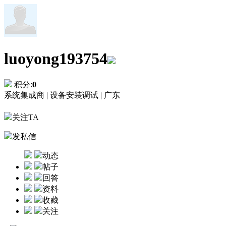
luoyong193754
积分:
0
系统集成商 |
设备安装调试 |
广东
关注TA
发私信
动态
帖子
回答
资料
收藏
关注