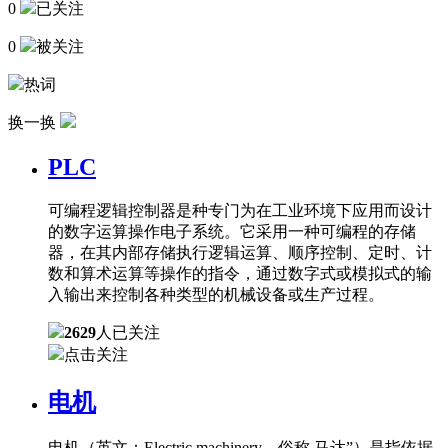
0
已关注
0
被关注
热词
换一换
PLC
可编程逻辑控制器是种专门为在工业环境下应用而设计
的数字运算操作电子系统。它采用一种可编程的存储
器，在其内部存储执行逻辑运算、顺序控制、定时、计
数和算术运算等操作的指令，通过数字式或模拟式的输
入输出来控制各种类型的机械设备或生产过程。
2629
人已关注
点击关注
电机
电机（英文：Electric machinery，俗称 马达”）是指依据